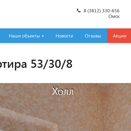
8 (3812) 330-656
Омск
Наши объекты
Новости
Отзывы
Акции
ртира 53/30/8
Холл
Холл