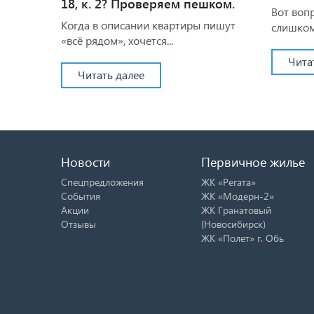
18, к. 2? Проверяем пешком.
Вот воп
Когда в описании квартиры пишут
слишком.
«всё рядом», хочется...
Чита
Читать далее
Новости
Первичное жилье
Спецпредложения
ЖК «Регата»
События
ЖК «Модерн-2»
Акции
ЖК Гранатовый
Отзывы
(Новосибирск)
ЖК «Полет» г. Обь