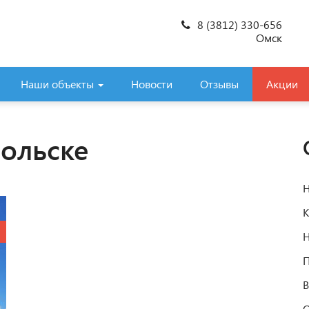
8 (3812) 330-656
Омск
Наши объекты
Новости
Отзывы
Акции
больске
Н
К
Н
П
В
О