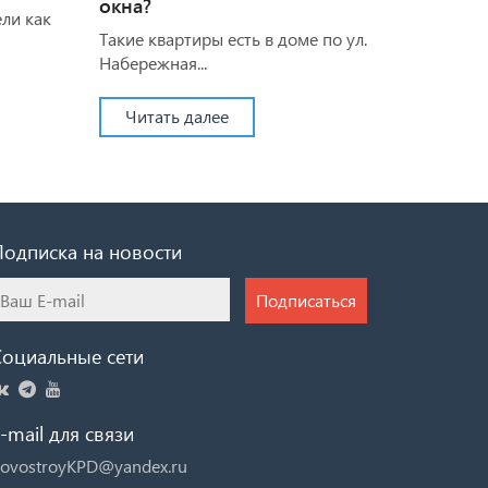
окна?
ели как
Такие квартиры есть в доме по ул.
Набережная...
Читать далее
Подписка на новости
Подписаться
Социальные сети
-mail для связи
ovostroyKPD@yandex.ru