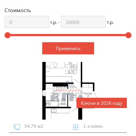
Стоимость
т.р. -
т.р.
Ключи в 2026 году
54.79 м2
1-х комн.