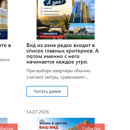
ите в
Вид из окна редко входит в
список главных критериев. А
потом именно с него
много
начинается каждое утро.
При выборе квартиры обычно
считают метры, сравнивают...
Читать далее
14.07.2026
обытия
События