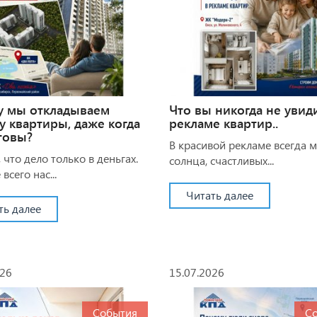
у мы откладываем
Что вы никогда не увид
у квартиры, даже когда
рекламе квартир..
товы?
В красивой рекламе всегда 
 что дело только в деньгах.
солнца, счастливых...
всего нас...
Читать далее
ть далее
026
15.07.2026
События
С