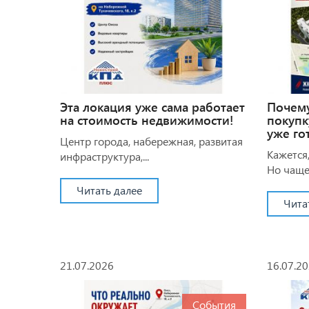
Эта локация уже сама работает
Почем
на стоимость недвижимости!
покупк
уже го
Центр города, набережная, развитая
Кажется,
инфраструктура,...
Но чаще 
Читать далее
Чита
21.07.2026
16.07.2
События