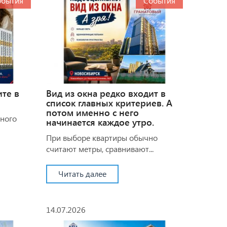
обытия
События
ите в
Вид из окна редко входит в
список главных критериев. А
потом именно с него
много
начинается каждое утро.
При выборе квартиры обычно
считают метры, сравнивают...
Читать далее
14.07.2026