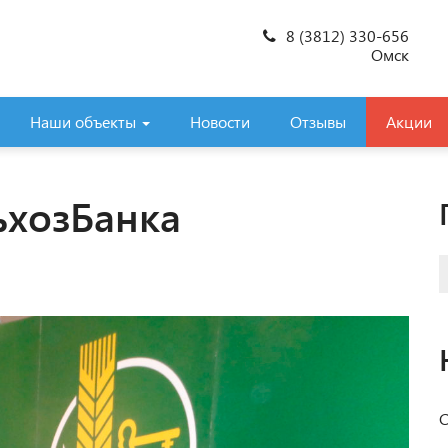
8 (3812) 330-656
Омск
Наши объекты
Новости
Отзывы
Акции
ьхозБанка
С