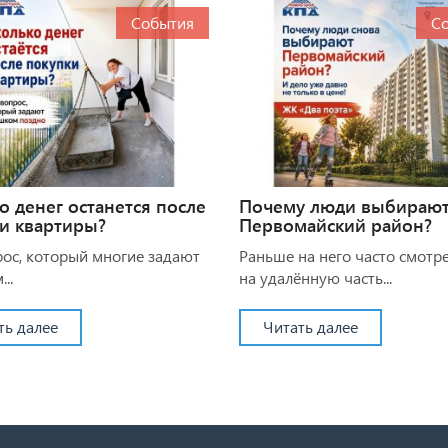
События
С
о денег останется после
Почему люди выбираю
и квартиры?
Первомайский район?
рос, который многие задают
Раньше на него часто смотр
..
на удалённую часть...
ть далее
Читать далее