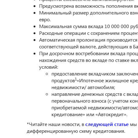
Предусмотрена возможность пополнения вк
Минимальный размер дополнительного взнос
евро.
Максимальная сумма вклада 10 000 000 руб
Расходные операции с сохранением процен
Автоматическая пролонгация производится н
соответствующей валюте, действующих в Ба
При досрочном востребовании вклада проце
нахождения средств во вкладе по ставке 
условий:
предоставление вкладчиком заключенн
1
продуктов
«Ипотечное жилищное кред
недвижимости/ автомобиля;
направление денежных средств с вклад
первоначального взноса (с учетом ко
приобретаемой недвижимости/автомо
кредитование» или «Автокредит».
*Читайте наши новости, в
следующей статье
мы 
дифференцированную схему кредитования.