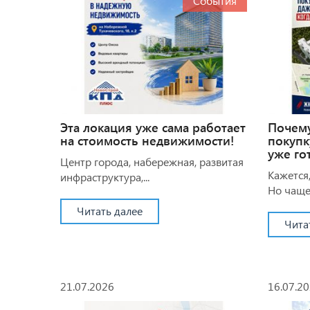
События
Эта локация уже сама работает
Почем
на стоимость недвижимости!
покупк
уже го
Центр города, набережная, развитая
Кажется,
инфраструктура,...
Но чаще 
Читать далее
Чита
21.07.2026
16.07.2