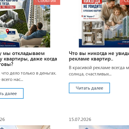
События
С
у мы откладываем
Что вы никогда не увид
у квартиры, даже когда
рекламе квартир..
товы?
В красивой рекламе всегда 
 что дело только в деньгах.
солнца, счастливых...
всего нас...
Читать далее
ть далее
026
15.07.2026