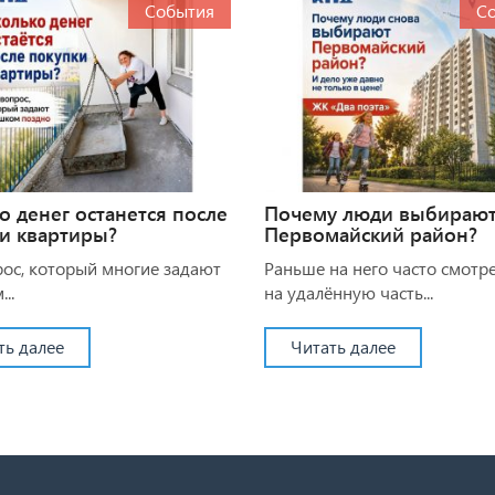
События
С
о денег останется после
Почему люди выбираю
и квартиры?
Первомайский район?
рос, который многие задают
Раньше на него часто смотр
..
на удалённую часть...
ть далее
Читать далее