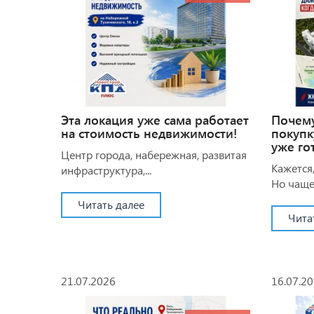
Эта локация уже сама работает
Почем
на стоимость недвижимости!
покупк
уже го
Центр города, набережная, развитая
Кажется,
инфраструктура,...
Но чаще 
Читать далее
Чита
21.07.2026
16.07.2