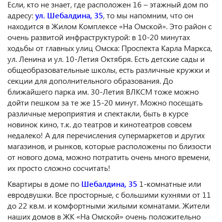
Если, кто не знает, где расположен 16 – этажный дом по
адресу:
ул. Шебалдина, 35
, то мы напомним, что он
находится в Жилом Комплексе «На Омской». Это район с
очень развитой инфраструктурой: в 10-20 минутах
ходьбы от главных улиц Омска: Проспекта Карла Маркса,
ул. Ленина и ул. 10-Летия Октября. Есть детские сады и
общеобразовательные школы, есть различные кружки и
секции для дополнительного образования. До
ближайшего парка им. 30-Летия ВЛКСМ тоже можно
дойти пешком за те же 15-20 минут. Можно посещать
различные мероприятия и спектакли, быть в курсе
новинок кино, т.к. до театров и кинотеатров совсем
недалеко! А для перечисления супермаркетов и других
магазинов, и рынков, которые расположены по близости
от нового дома, можно потратить очень много времени,
их просто сложно сосчитать!
Квартиры в доме по
Шебалдина, 35
1-комнатные или
евродвушки. Все просторные, с большими кухнями от 11
до 22 кв.м. и комфортными жилыми комнатами. Жители
наших домов в ЖК «На Омской» очень положительно