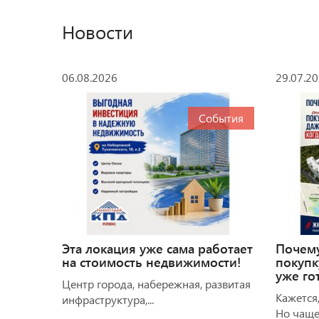
Новости
06.08.2026
29.07.2
События
Эта локация уже сама работает
Почем
на стоимость недвижимости!
покупк
уже го
Центр города, набережная, развитая
Кажется,
инфраструктура,...
Но чаще 