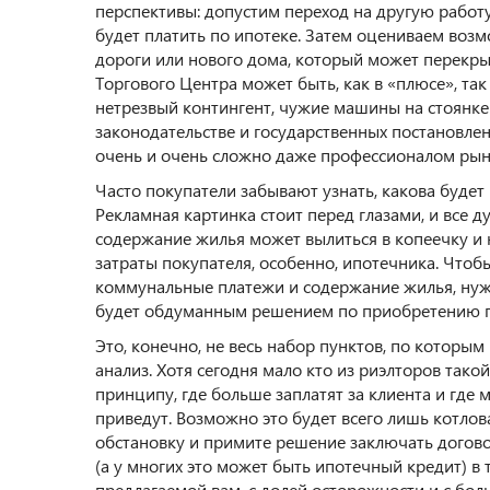
перспективы: допустим переход на другую работу
будет платить по ипотеке. Затем оцениваем воз
дороги или нового дома, который может перекрыт
Торгового Центра может быть, как в «плюсе», так
нетрезвый контингент, чужие машины на стоянке
законодательстве и государственных постановлен
очень и очень сложно даже профессионалом рын
Часто покупатели забывают узнать, какова буде
Рекламная картинка стоит перед глазами, и все д
содержание жилья может вылиться в копеечку и
затраты покупателя, особенно, ипотечника. Чтоб
коммунальные платежи и содержание жилья, нужн
будет обдуманным решением по приобретению 
Это, конечно, не весь набор пунктов, по которы
анализ. Хотя сегодня мало кто из риэлторов тако
принципу, где больше заплатят за клиента и где 
приведут. Возможно это будет всего лишь котлов
обстановку и примите решение заключать догов
(а у многих это может быть ипотечный кредит) в 
предлагаемой вам, с долей осторожности и с бол