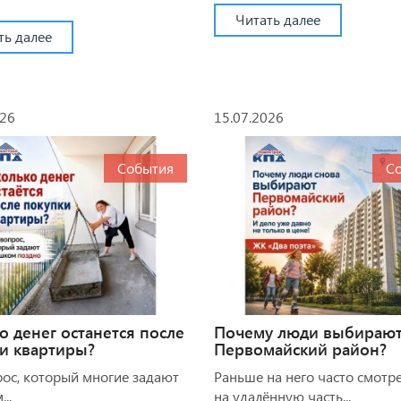
Читать далее
ть далее
026
15.07.2026
События
С
о денег останется после
Почему люди выбираю
и квартиры?
Первомайский район?
рос, который многие задают
Раньше на него часто смотр
..
на удалённую часть...