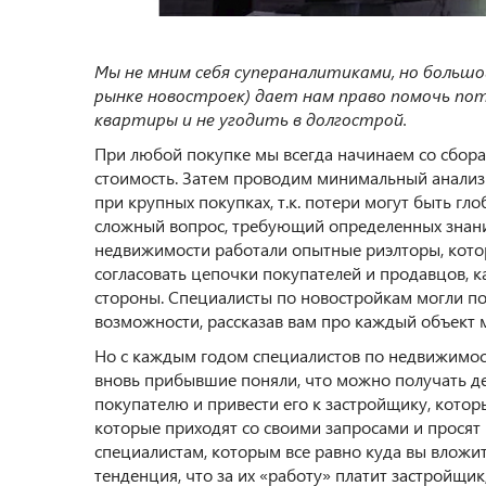
Мы не мним себя супераналитиками, но большо
рынке новостроек) дает нам право помочь по
квартиры и не угодить в долгострой.
При любой покупке мы всегда начинаем со сбор
стоимость. Затем проводим минимальный анализ
при крупных покупках, т.к. потери могут быть г
сложный вопрос, требующий определенных знани
недвижимости работали опытные риэлторы, которы
согласовать цепочки покупателей и продавцов, к
стороны. Специалисты по новостройкам могли по
возможности, рассказав вам про каждый объек
Но с каждым годом специалистов по недвижимост
вновь прибывшие поняли, что можно получать де
покупателю и привести его к застройщику, которы
которые приходят со своими запросами и просят
специалистам, которым все равно куда вы вложите
тенденция, что за их «работу» платит застройщик