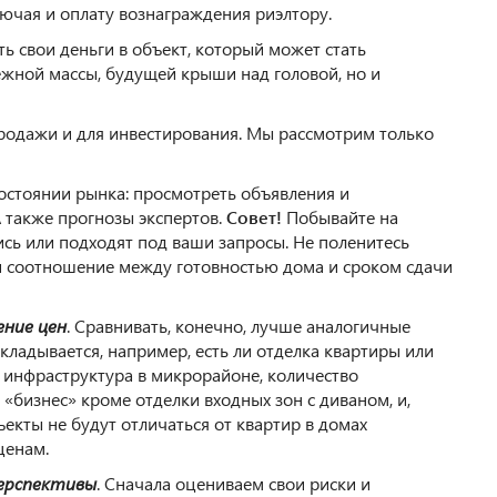
лючая и оплату вознаграждения риэлтору.
ь свои деньги в объект, который может стать
ежной массы, будущей крыши над головой, но и
 продажи и для инвестирования. Мы рассмотрим только
остоянии рынка: просмотреть объявления и
 также прогнозы экспертов.
Совет!
Побывайте на
сь или подходят под ваши запросы. Не поленитесь
и соотношение между готовностью дома и сроком сдачи
ение цен
. Сравнивать, конечно, лучше аналогичные
складывается, например, есть ли отделка квартиры или
 инфраструктура в микрорайоне, количество
и «бизнес» кроме отделки входных зон с диваном, и,
екты не будут отличаться от квартир в домах
ценам.
перспективы
. Сначала оцениваем свои риски и