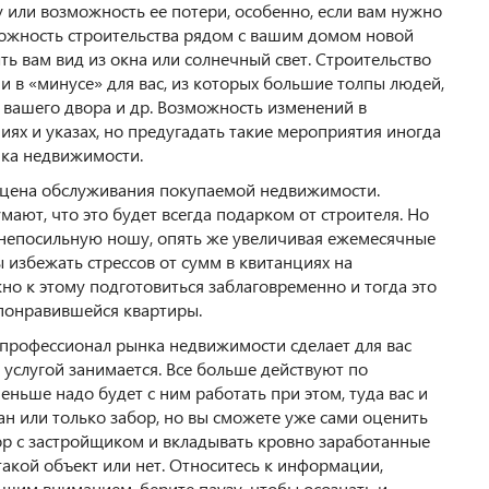
 или возможность ее потери, особенно, если вам нужно
можность строительства рядом с вашим домом новой
ь вам вид из окна или солнечный свет. Строительство
 и в «минусе» для вас, из которых большие толпы людей,
 вашего двора и др. Возможность изменений в
иях и указах, но предугадать такие мероприятия иногда
ка недвижимости.
т цена обслуживания покупаемой недвижимости.
умают, что это будет всегда подарком от строителя. Но
 непосильную ношу, опять же увеличивая ежемесячные
ы избежать стрессов от сумм в квитанциях на
о к этому подготовиться заблаговременно и тогда это
понравившейся квартиры.
м профессионал рынка недвижимости сделает для вас
й услугой занимается. Все больше действуют по
меньше надо будет с ним работать при этом, туда вас и
ан или только забор, но вы сможете уже сами оценить
ор с застройщиком и вкладывать кровно заработанные
такой объект или нет. Относитесь к информации,
ьшим вниманием, берите паузу, чтобы осознать и