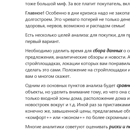
тоже большой миф. За все платит покупатель, вк
Главное!
Особенно в дни кризиса надо не закопат
долгостроем. Это чревато потерей не только ден
здоровья, нервов, возможно и распадом семьи!
Есть несколько целей анализа: для покупки, для
первый вариант.
Необходимо уделить время для
сбора данных
о с
предложения, аналитические обзоры и новости. А
стройплощадках, локации которых вам понравили
сделать это сами. Положение на стройплощадки 
вам о многом скажет.
Одним из основных пунктов анализа будет
сравн
объекты, но уделить внимание тому, из чего она 
только входной зоны дома, расположение дома и
новостроек вокруг и т.д. Иной раз за приставкам
конечно же, завышенной цены, предлагаемые объ
«комфорт+» или «эконом+» по более скромным 
Многие аналитики советуют оценивать
риски и 