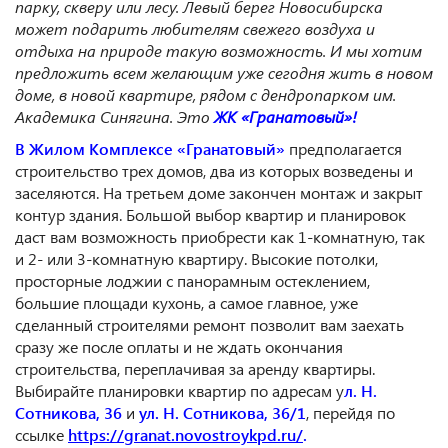
парку, скверу или лесу. Левый берег Новосибирска
может подарить любителям свежего воздуха и
отдыха на природе такую возможность. И мы хотим
предложить всем желающим уже сегодня жить в новом
дом
е, в новой квартире, рядом с дендро
парком им.
Академика
Синягина
. Это
ЖК «Гранатовый»!
В Жилом Комплексе «Гранатовый»
предполагается
строительство трех домов, два из которых возведены и
заселяются. На третьем доме закончен монтаж и закрыт
контур здания. Большой выбор квартир и планировок
даст вам возможность приобрести как 1-комнатную, так
и 2- или 3-комнатную квартиру. Высокие потолки,
просторные лоджии с панорамным остеклением
,
большие площади кухонь, а самое главное, уже
сделанный строителями ремонт позволит вам заехать
сразу же после оплаты и не ждать окончания
строительства, переплачивая за аренду квартиры.
Выбирайте планировки квартир по адресам у
л. Н.
Сотникова, 36
и
ул. Н. Сотникова, 36/1
, перейдя по
ссылке
https://granat.novostroykpd.ru/
.