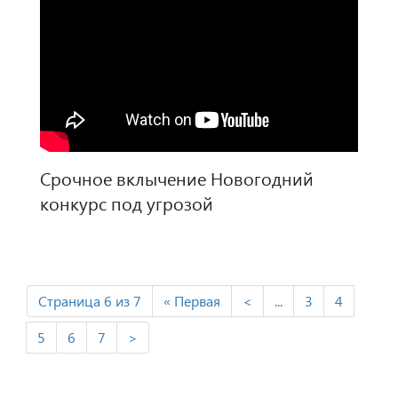
Срочное вклычение Новогодний
конкурс под угрозой
Страница 6 из 7
« Первая
<
...
3
4
5
6
7
>