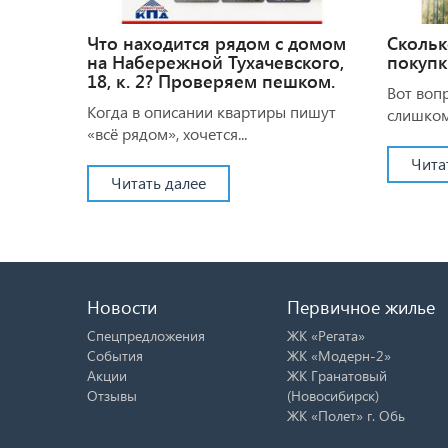
Что находится рядом с домом
Скольк
на Набережной Тухачевского,
покупк
18, к. 2? Проверяем пешком.
Вот воп
Когда в описании квартиры пишут
слишком.
«всё рядом», хочется...
Чита
Читать далее
Новости
Первичное жилье
Спецпредложения
ЖК «Регата»
События
ЖК «Модерн-2»
Акции
ЖК Гранатовый
Отзывы
(Новосибирск)
ЖК «Полет» г. Обь