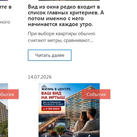
ите в
Вид из окна редко входит в
список главных критериев. А
потом именно с него
много
начинается каждое утро.
При выборе квартиры обычно
считают метры, сравнивают...
Читать далее
14.07.2026
обытия
События