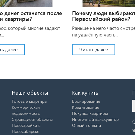
о денег останется после
Почему люди выбираю
и квартиры?
Первомайский район?
рос, который многие задают
Раньше на него часто смотр
..
на удалённую часть...
ть далее
Читать далее
Наши объекты
Как купить
Готовые квартиры
Бронирование
Коммерческая
Кредитование
недвижимость
Покупка квартиры
Строящиеся объекты
Ипотечный калькулятор
Новостройки в
Онлайн оплата
Новосибирске