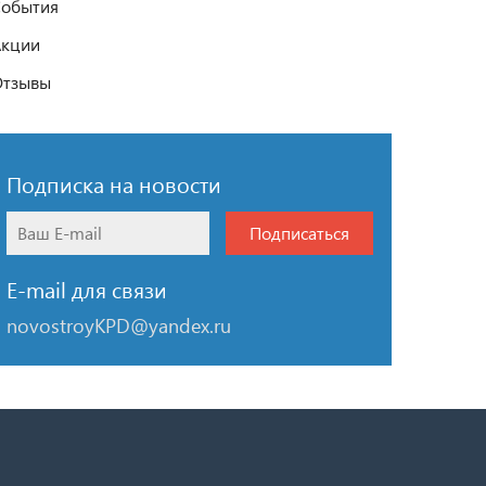
обытия
Акции
Отзывы
Подписка на новости
Подписаться
E-mail для связи
novostroyKPD@yandex.ru