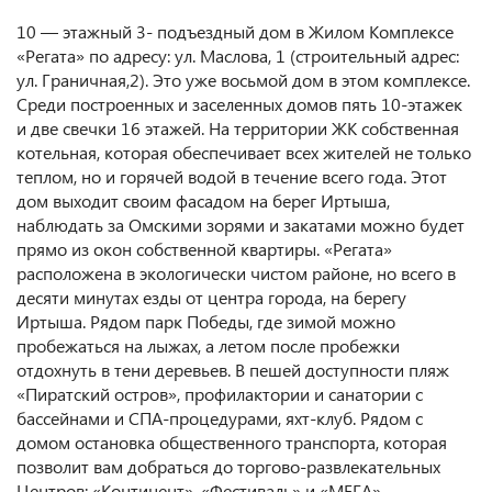
10 — этажный 3- подъездный дом в Жилом Комплексе
«Регата» по адресу: ул. Маслова, 1 (строительный адрес:
ул. Граничная,2). Это уже восьмой дом в этом комплексе.
Среди построенных и заселенных домов пять 10-этажек
и две свечки 16 этажей. На территории ЖК собственная
котельная, которая обеспечивает всех жителей не только
теплом, но и горячей водой в течение всего года. Этот
дом выходит своим фасадом на берег Иртыша,
наблюдать за Омскими зорями и закатами можно будет
прямо из окон собственной квартиры. «Регата»
расположена в экологически чистом районе, но всего в
десяти минутах езды от центра города, на берегу
Иртыша. Рядом парк Победы, где зимой можно
пробежаться на лыжах, а летом после пробежки
отдохнуть в тени деревьев. В пешей доступности пляж
«Пиратский остров», профилактории и санатории с
бассейнами и СПА-процедурами, яхт-клуб. Рядом с
домом остановка общественного транспорта, которая
позволит вам добраться до торгово-развлекательных
Центров: «Континент», «Фестиваль» и «МЕГА».