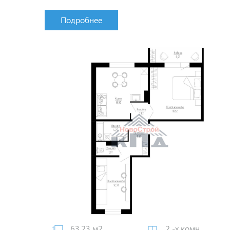
Подробнее
63.23 м2
2 -х комн.