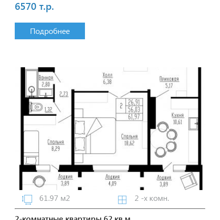
6570 т.р.
Подробнее
61.97 м2
2 -х комн.
2-комнатные квартиры 62 кв.м.