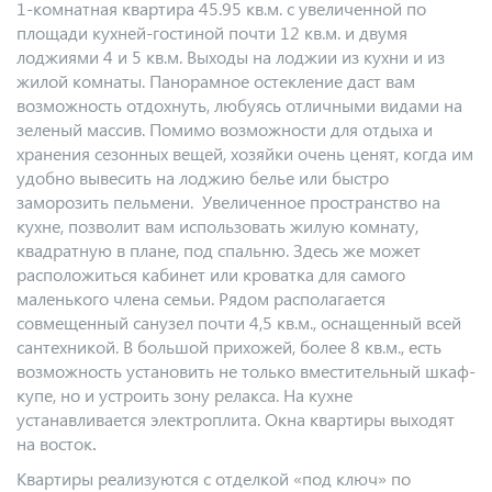
1-комнатная квартира 45.95 кв.м. с увеличенной по
площади кухней-гостиной почти 12 кв.м. и двумя
лоджиями 4 и 5 кв.м. Выходы на лоджии из кухни и из
жилой комнаты. Панорамное остекление даст вам
возможность отдохнуть, любуясь отличными видами на
зеленый массив. Помимо возможности для отдыха и
хранения сезонных вещей, хозяйки очень ценят, когда им
удобно вывесить на лоджию белье или быстро
заморозить пельмени. Увеличенное пространство на
кухне, позволит вам использовать жилую комнату,
квадратную в плане, под спальню. Здесь же может
расположиться кабинет или кроватка для самого
маленького члена семьи. Рядом располагается
совмещенный санузел почти 4,5 кв.м., оснащенный всей
сантехникой. В большой прихожей, более 8 кв.м., есть
возможность установить не только вместительный шкаф-
купе, но и устроить зону релакса. На кухне
устанавливается электроплита. Окна квартиры выходят
на восток
.
Квартиры реализуются с отделкой «под ключ» по