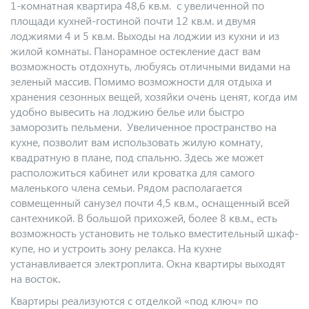
1-комнатная квартира 48,6 кв.м. с увеличенной по
площади кухней-гостиной почти 12 кв.м. и двумя
лоджиями 4 и 5 кв.м. Выходы на лоджии из кухни и из
жилой комнаты. Панорамное остекление даст вам
возможность отдохнуть, любуясь отличными видами на
зеленый массив. Помимо возможности для отдыха и
хранения сезонных вещей, хозяйки очень ценят, когда им
удобно вывесить на лоджию белье или быстро
заморозить пельмени. Увеличенное пространство на
кухне, позволит вам использовать жилую комнату,
квадратную в плане, под спальню. Здесь же может
расположиться кабинет или кроватка для самого
маленького члена семьи. Рядом располагается
совмещенный санузел почти 4,5 кв.м., оснащенный всей
сантехникой. В большой прихожей, более 8 кв.м., есть
возможность установить не только вместительный шкаф-
купе, но и устроить зону релакса. На кухне
устанавливается электроплита. Окна квартиры выходят
на восток
.
Квартиры реализуются с отделкой «под ключ» по