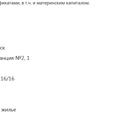
катами, в т.ч. и материнским капиталом.
ск
танция №2, 1
-16/16
 жилье