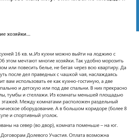
гие хозяйки…
кухней 16 кв. м..Из кухни можно выйти на лоджию с
Об этом мечтают многие хозяйки. Так удобно морозить
ом или повесить белье, не бегая через всю квартиру. Да
уть после дел праведных с чашкой чая, наслаждаясь
т вам использовать ее как кухню-гостиную, а две
 спальню и детскую или под две спальни. В них прекрасно
олы, тумбы и стеллажи. Из комнаты меньшей площадью
и 2 этажей. Между комнатами расположен раздельный
хническое оборудование. А в большом коридоре (более 8
упе и спортивный уголок.
аны на север (во двор), комната поменьше – на юг.
 Договорам Долевого Участия. Оплата возможна