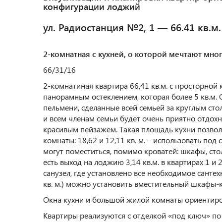
конфигурации лоджий
ул. Радиостанция №2, 1 — 66.41 кв.м.
2-комнатная с кухней, о которой мечтают мно
66/31/16
2-комнатиная квартира 66,41 кв.м. с просторной 
панорамным остеклением, которая более 5 кв.м. 
пельмени, сделанные всей семьей за круглым стол
и всем членам семьи будет очень приятно отдохн
красивым пейзажем. Такая площадь кухни позволи
комнаты: 18,62 и 12,11 кв. м. – использовать под
могут поместиться, помимо кроватей: шкафы, ст
есть выход на лоджию 3,14 кв.м. в квартирах 1 
санузел, где установлено все необходимое санте
кв. м.) можно установить вместительный шкафы-к
Окна кухни и большой жилой комнаты ориентиров
Квартиры реализуются с отделкой «под ключ» по