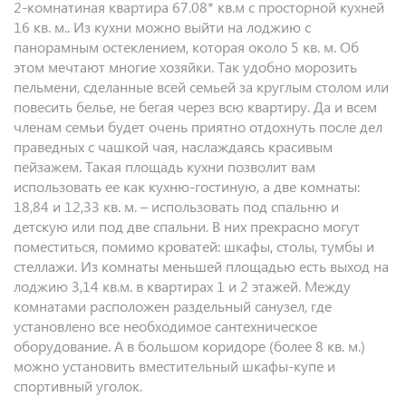
2-комнатиная квартира 67.08* кв.м с просторной кухней
16 кв. м.. Из кухни можно выйти на лоджию с
панорамным остеклением, которая около 5 кв. м. Об
этом мечтают многие хозяйки. Так удобно морозить
пельмени, сделанные всей семьей за круглым столом или
повесить белье, не бегая через всю квартиру. Да и всем
членам семьи будет очень приятно отдохнуть после дел
праведных с чашкой чая, наслаждаясь красивым
пейзажем. Такая площадь кухни позволит вам
использовать ее как кухню-гостиную, а две комнаты:
18,84 и 12,33 кв. м. – использовать под спальню и
детскую или под две спальни. В них прекрасно могут
поместиться, помимо кроватей: шкафы, столы, тумбы и
стеллажи. Из комнаты меньшей площадью есть выход на
лоджию 3,14 кв.м. в квартирах 1 и 2 этажей. Между
комнатами расположен раздельный санузел, где
установлено все необходимое сантехническое
оборудование. А в большом коридоре (более 8 кв. м.)
можно установить вместительный шкафы-купе и
спортивный уголок.