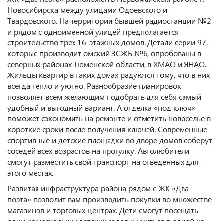
Новосибирска между улицами Одоевского и
Твардовского. На территории бывшей радиостанции №2
и рядом с одноименной улицей предполагается
строительство трех 16-этажных домов. Детали серии 97,
которые производит омский ЗСЖБ №6, опробованы в
северных районах Тюменской области, в ХМАО и ЯНАО.
Жильцы квартир в таких домах радуются тому, что в них
всегда тепло и уютно. Разнообразие планировок
позволяет всем желающим подобрать для себя самый
удобный и выгодный вариант. А отделка «под ключ»
поможет сэкономить на ремонте и отметить новоселье в
короткие сроки после получения ключей. Современные
спортивные и детские площадки во дворе домов соберут
соседей всех возрастов на прогулку. Автолюбители
смогут разместить свой транспорт на отведенных для
этого местах.
Развитая инфраструктура района рядом с ЖК «Два
поэта» позволит вам производить покупки во множестве
магазинов и торговых центрах. Дети смогут посещать
один из нескольких детских садов и учиться в одной из