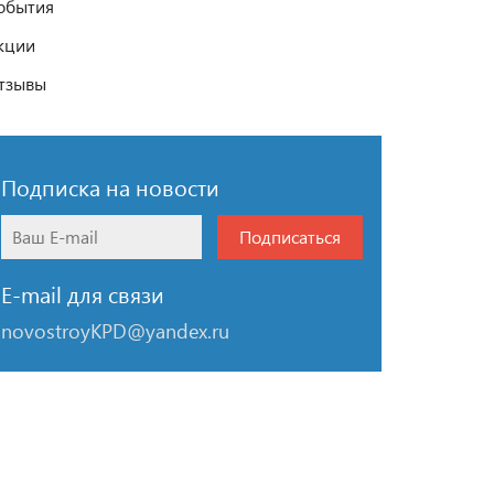
обытия
кции
тзывы
Подписка на новости
Подписаться
E-mail для связи
novostroyKPD@yandex.ru