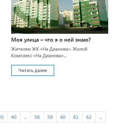
Моя улица – что я о ней знаю?
Жителям ЖК «На Дианова». Жилой
Комплекс «На Дианова»...
Читать далее
20
40
...
58
59
60
61
62
...