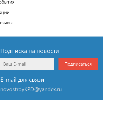
обытия
кции
тзывы
Подписка на новости
Подписаться
E-mail для связи
novostroyKPD@yandex.ru