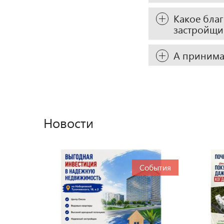
Какое бла
застройщи
А принимае
Новости
События