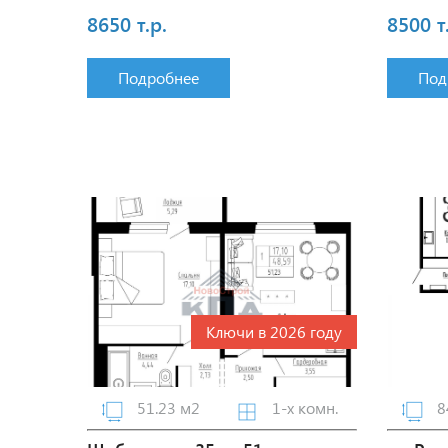
8650 т.р.
8500 т
Подробнее
Под
Ключи в 2026 году
51.23 м2
1-х комн.
8