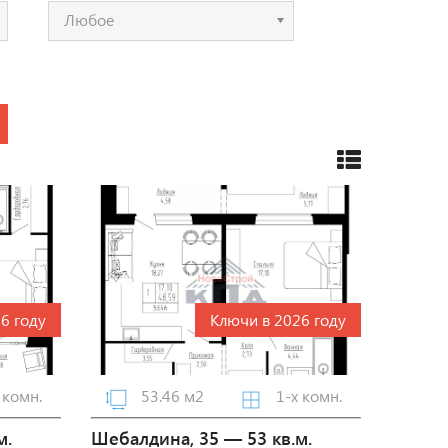
Любое
6 году
Ключи в 2026 году
 комн.
53.46 м2
1-х комн.
м.
Шебалдина, 35 — 53 кв.м.