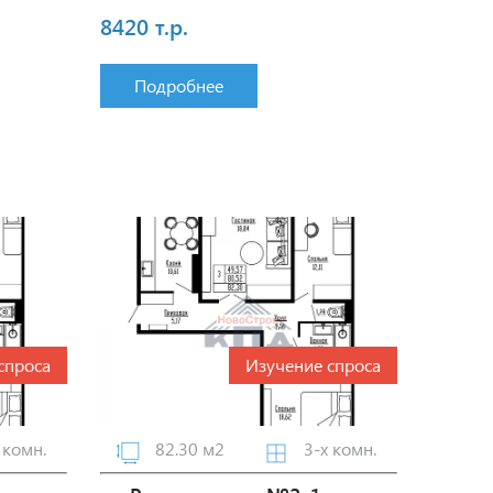
8420 т.р.
Подробнее
спроса
Изучение спроса
 комн.
82.30 м2
3-х комн.