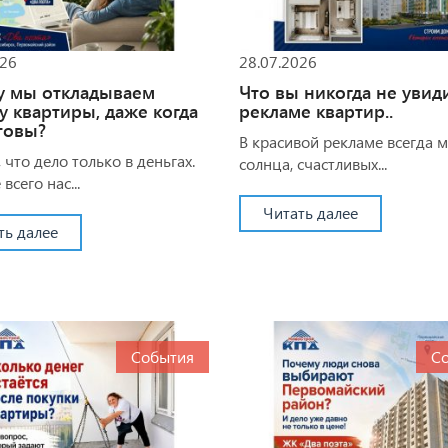
026
28.07.2026
у мы откладываем
Что вы никогда не увид
у квартиры, даже когда
рекламе квартир..
товы?
В красивой рекламе всегда 
 что дело только в деньгах.
солнца, счастливых...
всего нас...
Читать далее
ть далее
События
С