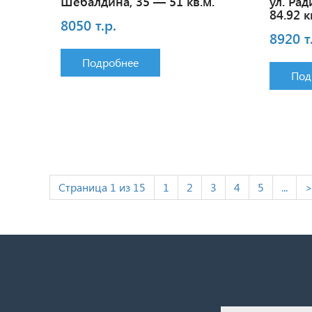
Шебалдина, 35 — 51 кв.м.
ул. Ра
84.92 к
8050 т.р.
8920 т
Подробнее
Под
Страница 1 из 15
1
2
3
4
5
...