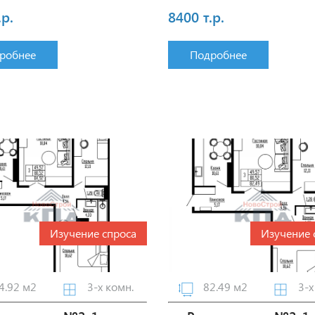
.р.
8400 т.р.
робнее
Подробнее
Изучение спроса
Изучение 
4.92 м2
3-х комн.
82.49 м2
3-х