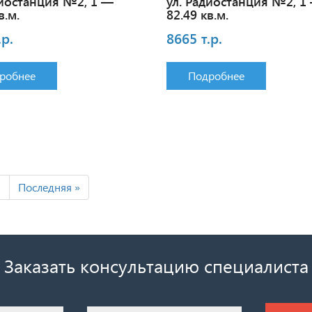
диостанция №2, 1 —
ул. Радиостанция №2, 1
в.м.
82.49 кв.м.
.р.
8665 т.р.
робнее
Подробнее
>
Последняя »
Заказать консультацию специалиста