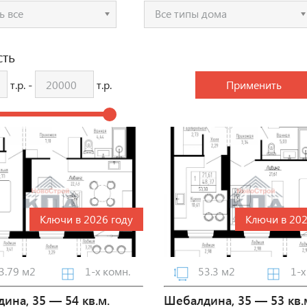
ь все
Все типы дома
сть
т.р. -
т.р.
Ключи в 2026 году
Ключи в 202
3.79 м2
1-х комн.
53.3 м2
1-х
ина, 35 — 54 кв.м.
Шебалдина, 35 — 53 кв.