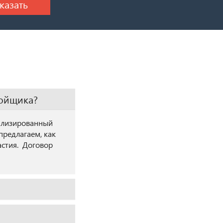
ройщика?
ализированный
редлагаем, как
астия. Договор