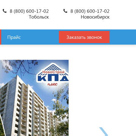
8 (800) 600-17-02
8 (800) 600-17-02
Тобольск
Новосибирск
Прайс
Заказать звонок
Что
в р
В кра
счаст
почти
дейст