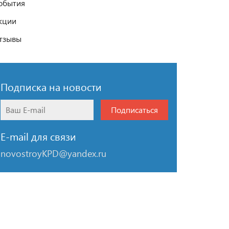
обытия
кции
тзывы
Подписка на новости
Подписаться
E-mail для связи
novostroyKPD@yandex.ru